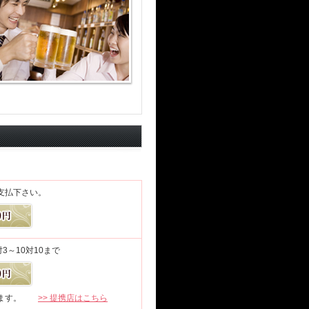
支払下さい。
3～10対10まで
限ります。
>> 提携店はこちら