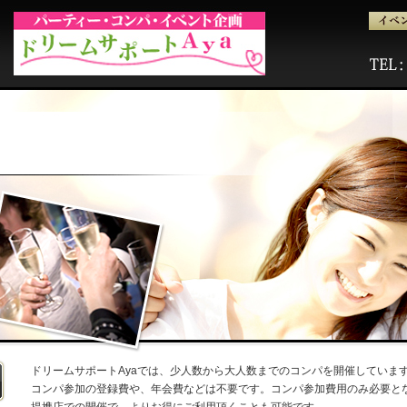
ドリームサポートAyaでは、少人数から大人数までのコンパを開催していま
コンパ参加の登録費や、年会費などは不要です。コンパ参加費用のみ必要と