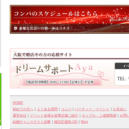
HOME
初めての方へ
｜
よくある質問
｜
コンパ
｜
パーティー・イベント
｜
お見合い
運営会社
｜
イベント会場＆提携店舗ご紹介
｜
カップル・ご成婚実績
｜
お問
結婚チャンステスト診断
｜
婚活応援BLOG
｜
Blog