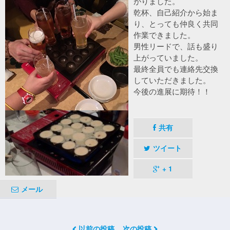
がりました。
乾杯、自己紹介から始ま
り、とっても仲良く共同
作業できました。
男性リードで、話も盛り
上がっていました。
最終全員でも連絡先交換
していただきました。
今後の進展に期待！！
共有
ツイート
+ 1
メール
以前の投稿
次の投稿