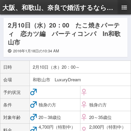
大阪、和歌山、奈良で婚活するならドリームサポートAyaへ
2月10日（水）20：00 たこ焼きパーテ
ィ 恋カツ編 パーティコンパ In和歌
山市
2016年1月18日の10:34 AM
日時
2月10日（水）20：00～
会場
和歌山市 LuxuryDream
予約状況
条件
独身の方
独身の方
対象年齢
20～38歳位
20～35歳位
4,700円（特割中）
2,000円（特割中）
料金