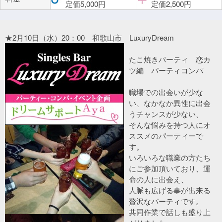
定価5,000円
定価2,500円
★2月10日（水）20：00 和歌山市 LuxuryDream
たこ焼きパーティ 恋カ
ツ編 パーティコンパ
職場での出会いが少な
い、なかなか異性に出会
うチャンスが少ない、
そんな悩みを持つ人にオ
ススメのパーティーで
す。
いろいろな職業の方たち
にご参加頂いており、運
命の人に出会え、
人脈も広げる事が出来る
贅沢なパーティです。
共同作業で話しも盛り上