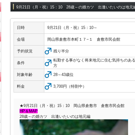
9月21日（月・祝）15：10 28歳～の婚カツ 出逢いたいのは地元
日時
9月21日（月・祝）15：10～
会場
岡山県倉敷市本町１７−１ 倉敷市民会館
予約状況
残り半分
転勤する事がなく将来地元に住む気持ちのあ
条件
方
対象年齢
28～43歳位
料金
3,700円（特割中）
★9月21日（月・祝）15：10 岡山県倉敷市 倉敷市民会館
HP＆MAP
28歳～の婚カツ 出逢いたいのは地元編