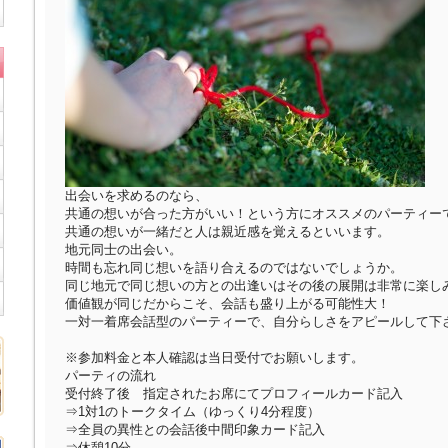
出会いを求めるのなら、
共通の想いが合った方がいい！という方にオススメのパーティー
共通の想いが一緒だと人は親近感を覚えるといいます。
地元同士の出会い。
時間も忘れ同じ想いを語り合えるのではないでしょうか。
同じ地元で同じ想いの方との出逢いはその後の展開は非常に楽し
価値観が同じだからこそ、会話も盛り上がる可能性大！
一対一着席会話型のパーティーで、自分らしさをアピールして下
※参加料金と本人確認は当日受付でお願いします。
パーティの流れ
受付終了後 指定されたお席にてプロフィールカード記入
⇒1対1のトークタイム（ゆっくり4分程度）
⇒全員の異性との会話後中間印象カード記入
⇒休憩10分