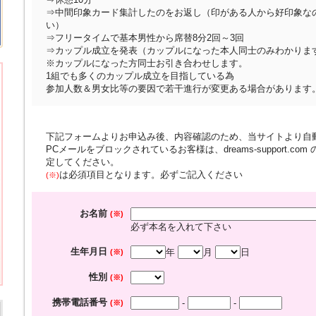
⇒中間印象カード集計したのをお返し（印がある人から好印象な
い）
⇒フリータイムで基本男性から席替8分2回～3回
⇒カップル成立を発表（カップルになった本人同士のみわかりま
※カップルになった方同士お引き合わせします。
1組でも多くのカップル成立を目指している為
参加人数＆男女比等の要因で若干進行が変更ある場合があります
下記フォームよりお申込み後、内容確認のため、当サイトより自
PCメールをブロックされているお客様は、dreams-support.c
定してください。
は必須項目となります。必ずご記入ください
(※)
お名前
(※)
必ず本名を入れて下さい
生年月日
年
月
日
(※)
性別
(※)
携帯電話番号
-
-
(※)