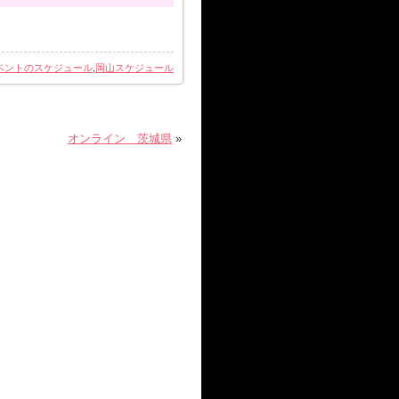
定が入ったなどでのキャンセ
ベントのスケジュール
,
岡山スケジュール
様が受信されていない)のため
用が無効となり割引前の価格
オンライン 茨城県
»
支払い済の金額がそのままキ
れ以上の支払いは必要ござい
ません。
お支払期限内のキャンセルで
付をしている参加費を支払期
手数料で済みます。
すと、参加費プラス事務手数
き後に、欠席連絡の取消等に
の場合は、新規申込扱いとさ