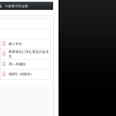
編 In倉敷市民会館
残り半分
る
将来地元に住む意志のある
方
28～43歳位
300円（特割中）