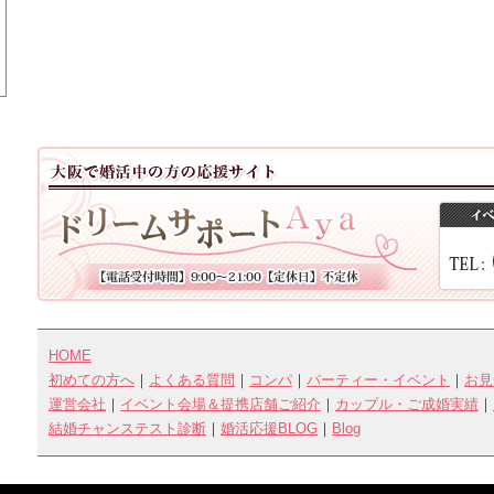
すでに料金をお支払い済みであっても、い
ですので、必ずしも再度お席の確保ができ
下さい。
1-3.弊社判断にてイベントを中止した場合
返金or他の日程への振替にてご対応致しま
返金の場合、参加費の金額のみ返金します
担致しかねます（振込手数料など）。
HOME
初めての方へ
｜
よくある質問
｜
コンパ
｜
パーティー・イベント
｜
お見
運営会社
｜
イベント会場＆提携店舗ご紹介
｜
カップル・ご成婚実績
｜
結婚チャンステスト診断
｜
婚活応援BLOG
｜
Blog