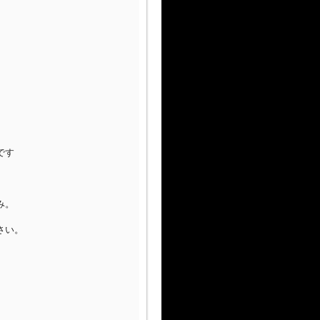
です
み。
さい。