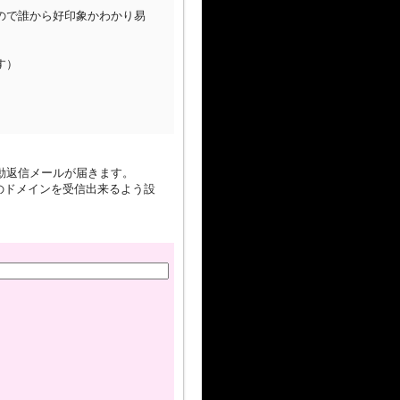
ので誰から好印象かわかり易
す）
。
動返信メールが届きます。
om のドメインを受信出来るよう設