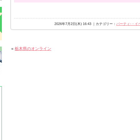
せん。
1-1.お客様都合のキャンセルについて
申込日時の間違いでの取消希望や、他の予
2026年7月2日(木) 16:43 ｜カテゴリー：
パーティ-・イ
ル、
「申込受付メール」が届かなかった(=お客
の取消希望。
割引価格で申込をされ、受付金額の割引適
«
栃木県のオンライン
に切り替わります。
1-2.必要なキャンセル料
◎参加費のお振込みが完了している場合お
ャンセル料となりご返金できませんが、そ
ません。
他プランへの振替えなどもお受けしており
◎参加費のお支払いが完了していない場合
あれば、欠席連絡手続きを完了した後、受
限内にお支払い下さい。最安値の欠席事務
お支払いされず支払期限を過ぎてしまいま
料1,000円が加算されます。
◎キャンセルの取消について欠席連絡手続
よるお席の復活はできず、再度ご参加希望
せていただきます。