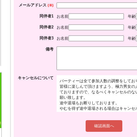
メールアドレス
(※)
同伴者1
お名前
年齢
同伴者2
お名前
年齢
同伴者3
お名前
年齢
備考
キャンセルについて
パーティーは全て参加人数の調整をしてお
皆様に楽しんで頂けますよう、極力男女の
ておりますので、なるべくキャンセルのな
願い致します。
途中退場もお断りしております。
やむを得ず途中退場される場合はキャンセ
（2,000円）をお支払い頂きますのでご
れた分のキャンセルは、代表者様へキャン
す。
お申込完了後の申込内容の変更(開催日時や