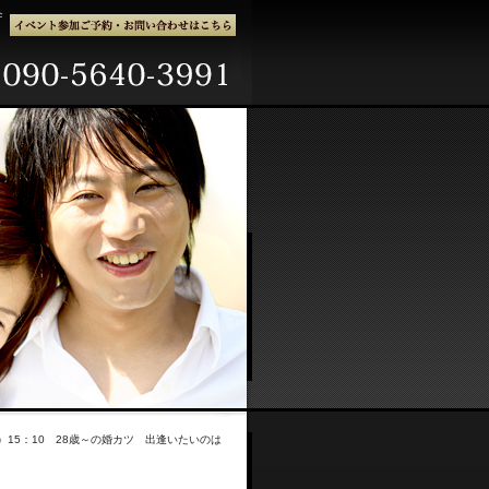
へ
祝）15：10 28歳～の婚カツ 出逢いたいのは