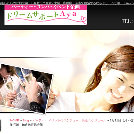
 出逢いたいのは地元編 In倉敷市民会館 - 大阪、和歌山、奈良で婚活するならドリームサポートAya
HOME
»
Blog
»
パーティ-・イベントのスケジュール
,
岡山スケジュール
» 9月21日（月・
地元編 In倉敷市民会館