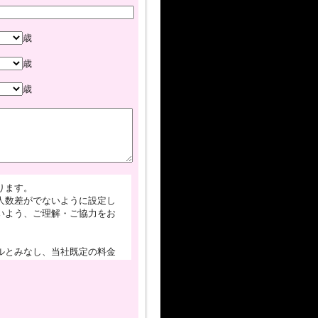
歳
歳
歳
ります。
人数差がでないように設定し
いよう、ご理解・ご協力をお
ルとみなし、当社既定の料金
注意下さい。グループでご予約さ
セル料をご請求させて頂きま
会場変更)は一切お受けできま