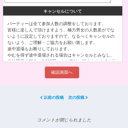
キャンセルについて
パーティーは全て参加人数の調整をしております。
皆様に楽しんで頂けますよう、極力男女の人数差がでな
いように設定しておりますので、なるべくキャンセルの
ないよう、ご理解・ご協力をお願い致します。
途中退場もお断りしております。
やむを得ず途中退場される場合はキャンセルとみなし、
当社既定の料金（2,000円）をお支払い頂きますのでご注
意下さい。グループでご予約された分のキャンセルは、
代表者様へキャンセル料をご請求させて頂きます。
お申込完了後の申込内容の変更(開催日時や会場変更)は一
切お受けできません。
以前の投稿
次の投稿
1-1.お客様都合のキャンセルについて
申込日時の間違いでの取消希望や、他の予定が入ったな
どでのキャンセル、
コメントが閉じられました
「申込受付メール」が届かなかった(=お客様が受信され