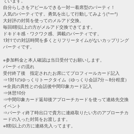
ています。
自分らしさをアピールできる一対一着席型のパーティ！
人気のパーティです。勇気を出して行動してみよう(^ー^)
大好評の封筒を使ってのメルアド交換。
毎回8割以上の方がメルアド交換できてます。
ドキドキ感・ワクワク感、満載のパーティです。
1対1での対話時間を多くとりフリータイムがないカップリング
パーティです。
※参加料金と本人確認は当日受付でお願いします。
パーティの流れ
受付終了後 指定されたお席にてプロフィールカード記入
⇒1対1のゆっくりトークタイム（ゆっくり会話7分～8分程度）
⇒全員の異性との会話後中間印象カード記入
⇒休憩10分
⇒中間印象カード返却後アプローチカードを使って連絡先交換
イベント
⇒パーティ終了時出口で貴方に連絡取りたい方のアプローチカ
ードの入った封筒をお渡します。
※8割以上の方に連絡先入ってます。