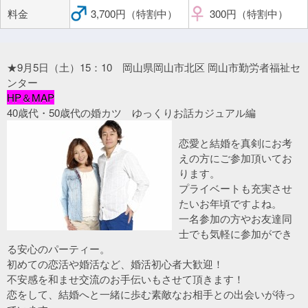
料金
3,700円（特割中）
300円（特割中）
★9月5日（土）15：10 岡山県岡山市北区 岡山市勤労者福祉セ
ンター
HP＆MAP
40歳代・50歳代の婚カツ ゆっくりお話カジュアル編
恋愛と結婚を真剣にお考
えの方にご参加頂いてお
ります。
プライベートも充実させ
たいお年頃ですよね。
一名参加の方やお友達同
士でも気軽に参加ができ
る安心のパーティー。
初めての恋活や婚活など、婚活初心者大歓迎！
不安感を和ませ交流のお手伝いもさせて頂きます！
恋をして、結婚へと一緒に歩む素敵なお相手との出会いが待っ