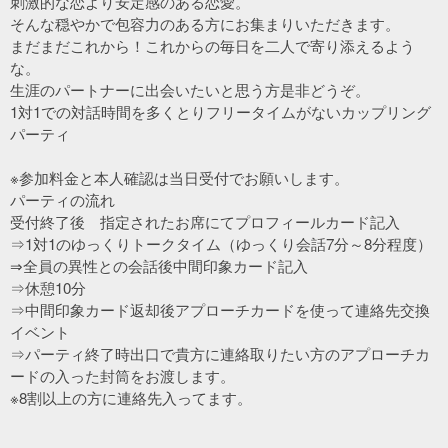
刺激的な恋より安定感のある恋愛。
そんな穏やかで包容力のある方にお集まりいただきます。
まだまだこれから！これからの毎日を二人で寄り添えるよう
な。
生涯のパートナーに出会いたいと思う方是非どうぞ。
1対1での対話時間を多くとりフリータイムがないカップリング
パーティ
※参加料金と本人確認は当日受付でお願いします。
パーティの流れ
受付終了後 指定されたお席にてプロフィールカード記入
⇒1対1のゆっくりトークタイム（ゆっくり会話7分～8分程度）
⇒全員の異性との会話後中間印象カード記入
⇒休憩10分
⇒中間印象カード返却後アプローチカードを使って連絡先交換
イベント
⇒パーティ終了時出口で貴方に連絡取りたい方のアプローチカ
ードの入った封筒をお渡します。
※8割以上の方に連絡先入ってます。