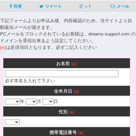
共有
ツイート
+ 1
メール
下記フォームよりお申込み後、内容確認のため、当サイトより自
動返信メールが届きます。
PCメールをブロックされているお客様は、dreams-support.com の
ドメインを受信出来るよう設定してください。
(※)
は必須項目となります。必ずご記入ください
お名前
(※)
必ず本名を入れて下さい
生年月日
(※)
年
月
日
性別
(※)
携帯電話番号
(※)