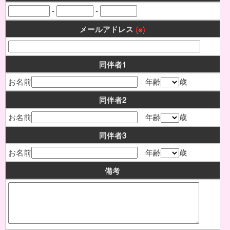
-
-
メールアドレス
(※)
同伴者1
お名前
年齢
歳
同伴者2
お名前
年齢
歳
同伴者3
お名前
年齢
歳
備考