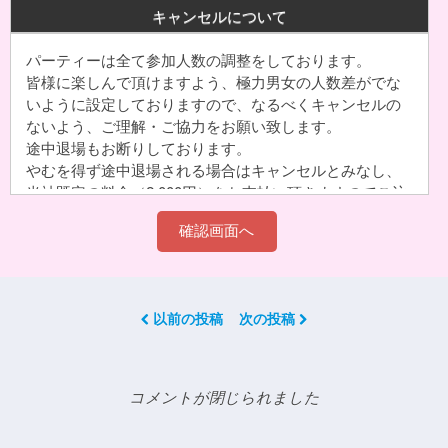
キャンセルについて
パーティーは全て参加人数の調整をしております。
皆様に楽しんで頂けますよう、極力男女の人数差がでな
いように設定しておりますので、なるべくキャンセルの
ないよう、ご理解・ご協力をお願い致します。
途中退場もお断りしております。
やむを得ず途中退場される場合はキャンセルとみなし、
当社既定の料金（2,000円）をお支払い頂きますのでご注
意下さい。グループでご予約された分のキャンセルは、
代表者様へキャンセル料をご請求させて頂きます。
お申込完了後の申込内容の変更(開催日時や会場変更)は一
切お受けできません。
以前の投稿
次の投稿
1-1.お客様都合のキャンセルについて
申込日時の間違いでの取消希望や、他の予定が入ったな
どでのキャンセル、
コメントが閉じられました
「申込受付メール」が届かなかった(=お客様が受信され
ていない)のための取消希望。