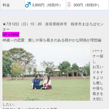
料金
3,800円（特割中）
300円（特割中）
★7月12日（日）13：20 奈良県桜井市 桜井市まほろばセン
ター
HP＆MAP
45歳～の恋愛 癒しや落ち着きのある穏やかな関係が理想編
パート
ナー探
し
お互い
ドキド
キより
も癒し
や落ち
着きを
大切に
したい。