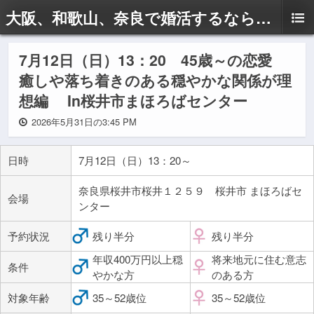
大阪、和歌山、奈良で婚活するならドリームサポートAyaへ
7月12日（日）13：20 45歳～の恋愛
癒しや落ち着きのある穏やかな関係が理
想編 In桜井市まほろばセンター
2026年5月31日の3:45 PM
日時
7月12日（日）13：20～
奈良県桜井市桜井１２５９ 桜井市 まほろばセ
会場
ンター
予約状況
残り半分
残り半分
年収400万円以上穏
将来地元に住む意志
条件
やかな方
のある方
対象年齢
35～52歳位
35～52歳位