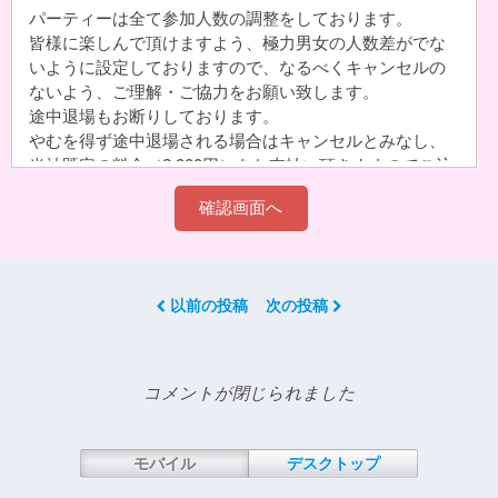
パーティーは全て参加人数の調整をしております。
皆様に楽しんで頂けますよう、極力男女の人数差がでな
いように設定しておりますので、なるべくキャンセルの
ないよう、ご理解・ご協力をお願い致します。
途中退場もお断りしております。
やむを得ず途中退場される場合はキャンセルとみなし、
当社既定の料金（2,000円）をお支払い頂きますのでご注
意下さい。グループでご予約された分のキャンセルは、
代表者様へキャンセル料をご請求させて頂きます。
お申込完了後の申込内容の変更(開催日時や会場変更)は一
切お受けできません。
以前の投稿
次の投稿
1-1.お客様都合のキャンセルについて
申込日時の間違いでの取消希望や、他の予定が入ったな
どでのキャンセル、
コメントが閉じられました
「申込受付メール」が届かなかった(=お客様が受信され
ていない)のための取消希望。
割引価格で申込をされ、受付金額の割引適用が無効とな
モバイル
デスクトップ
り割引前の価格に切り替わります。