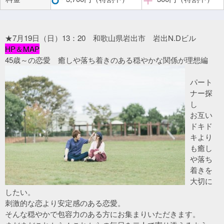
★7月19日（日）13：20 和歌山県岩出市 岩出N.Dビル
HP＆MAP
45歳～の恋愛 癒しや落ち着きのある穏やかな関係が理想編
パート
ナー探
し
お互い
ドキド
キより
も癒し
や落ち
着きを
大切に
したい。
刺激的な恋より安定感のある恋愛。
そんな穏やかで包容力のある方にお集まりいただきます。