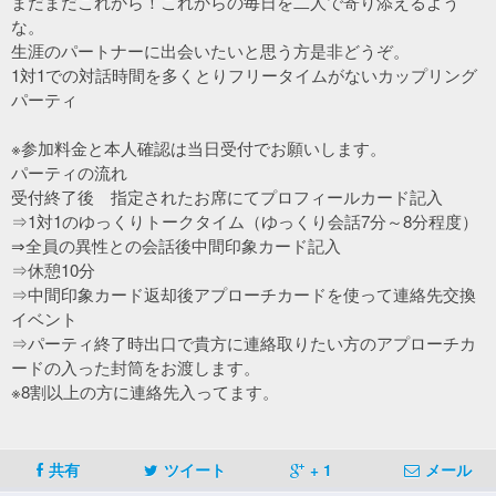
まだまだこれから！これからの毎日を二人で寄り添えるよう
な。
生涯のパートナーに出会いたいと思う方是非どうぞ。
1対1での対話時間を多くとりフリータイムがないカップリング
パーティ
※参加料金と本人確認は当日受付でお願いします。
パーティの流れ
受付終了後 指定されたお席にてプロフィールカード記入
⇒1対1のゆっくりトークタイム（ゆっくり会話7分～8分程度）
⇒全員の異性との会話後中間印象カード記入
⇒休憩10分
⇒中間印象カード返却後アプローチカードを使って連絡先交換
イベント
⇒パーティ終了時出口で貴方に連絡取りたい方のアプローチカ
ードの入った封筒をお渡します。
※8割以上の方に連絡先入ってます。
共有
ツイート
+ 1
メール