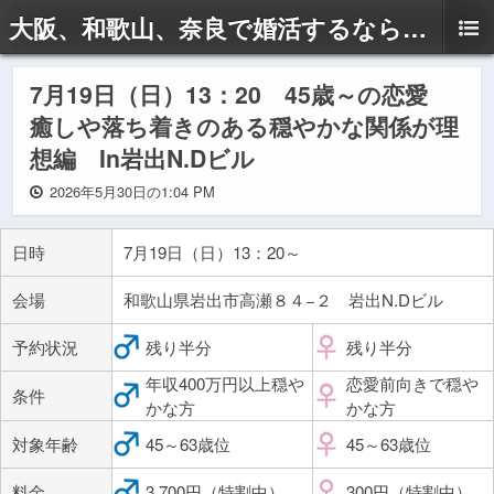
大阪、和歌山、奈良で婚活するならドリームサポートAyaへ
7月19日（日）13：20 45歳～の恋愛
癒しや落ち着きのある穏やかな関係が理
想編 In岩出N.Dビル
2026年5月30日の1:04 PM
日時
7月19日（日）13：20～
会場
和歌山県岩出市高瀬８４−２ 岩出N.Dビル
予約状況
残り半分
残り半分
年収400万円以上穏や
恋愛前向きで穏や
条件
かな方
かな方
対象年齢
45～63歳位
45～63歳位
料金
3,700円（特割中）
300円（特割中）