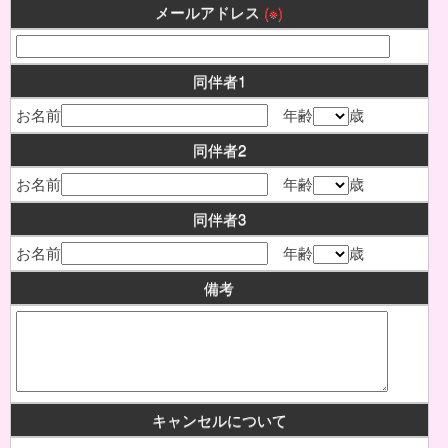
メールアドレス
(※)
同伴者1
お名前
年齢
歳
同伴者2
お名前
年齢
歳
同伴者3
お名前
年齢
歳
備考
キャンセルについて