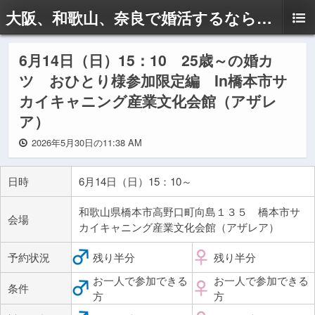
大阪、和歌山、奈良で婚活するならドリームサポートAyaへ
6月14日（日）15：10 25歳～の婚カ
ツ おひとり様参加限定編 In橋本市サ
カイキャニング産業文化会館（アザレ
ア）
2026年5月30日の11:38 AM
日時
6月14日（日）15：10～
和歌山県橋本市高野口町向島１３５ 橋本市サ
会場
カイキャニング産業文化会館（アザレア）
予約状況
残り半分
残り半分
お一人で参加できる
お一人で参加できる
条件
方
方