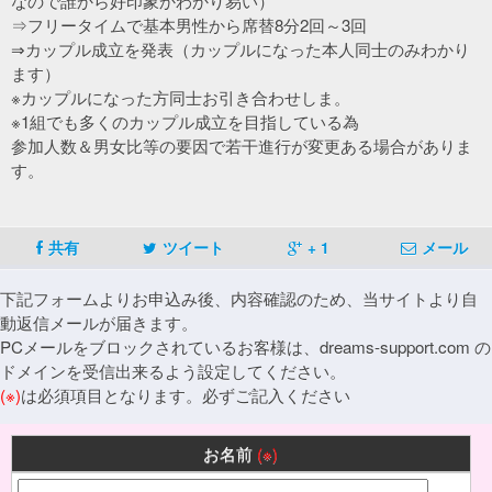
なので誰から好印象かわかり易い）
⇒フリータイムで基本男性から席替8分2回～3回
⇒カップル成立を発表（カップルになった本人同士のみわかり
ます）
※カップルになった方同士お引き合わせしま。
※1組でも多くのカップル成立を目指している為
参加人数＆男女比等の要因で若干進行が変更ある場合がありま
す。
共有
ツイート
+ 1
メール
下記フォームよりお申込み後、内容確認のため、当サイトより自
動返信メールが届きます。
PCメールをブロックされているお客様は、dreams-support.com の
ドメインを受信出来るよう設定してください。
(※)
は必須項目となります。必ずご記入ください
お名前
(※)