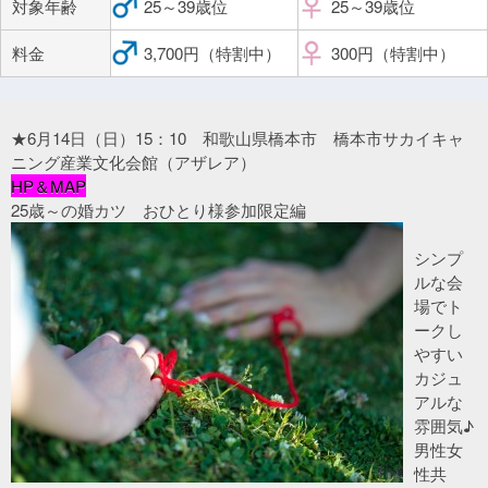
対象年齢
25～39歳位
25～39歳位
料金
3,700円（特割中）
300円（特割中）
★6月14日（日）15：10 和歌山県橋本市 橋本市サカイキャ
ニング産業文化会館（アザレア）
HP＆MAP
25歳～の婚カツ おひとり様参加限定編
シンプ
ルな会
場でト
ークし
やすい
カジュ
アルな
雰囲気♪
男性女
性共