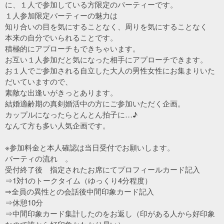
に、１人で参加している方限定のパーティーです。
１人参加限定パーティーの魅力は
知り合いの目を気にすることなく、周りを気にすることなく
本来の自分でいられることです。
積極的にアプローチもできちゃいます。
お互い１人参加だと気になった相手にアプローチできます。
お１人でご参加される自立した大人の男性女性にお集まりいた
だいていますので、
素敵な出逢いがきっとあります。
結婚適齢期の真剣婚活中の方にご参加いただく企画。
カップルになったらとんとん拍子に…♪
なんて方も多い人気企画です。
※参加料金と本人確認は当日受付でお願いします。
パーティの流れ 。
受付終了後 指定されたお席にてプロフィールカード記入
⇒1対1のトークタイム（ゆっくり4分程度）
⇒全員の異性との会話後中間印象カード記入
⇒休憩10分
⇒中間印象カード集計したのをお返し（印がある人から好印象