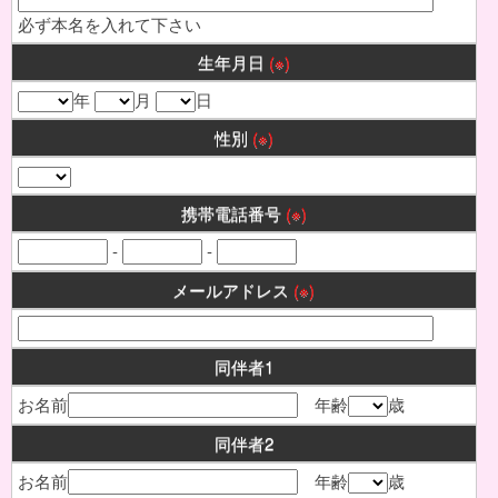
必ず本名を入れて下さい
生年月日
(※)
年
月
日
性別
(※)
携帯電話番号
(※)
-
-
メールアドレス
(※)
同伴者1
お名前
年齢
歳
同伴者2
お名前
年齢
歳