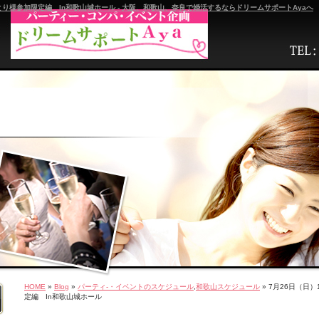
ひとり様参加限定編 In和歌山城ホール - 大阪、和歌山、奈良で婚活するならドリームサポートAyaへ
HOME
»
Blog
»
パーティ-・イベントのスケジュール
,
和歌山スケジュール
» 7月26日（日
定編 In和歌山城ホール