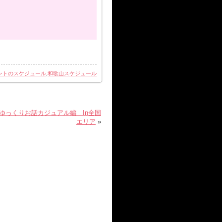
セル料をご請求させて頂きま
会場変更)は一切お受けできま
定が入ったなどでのキャンセ
ントのスケジュール
,
和歌山スケジュール
様が受信されていない)のため
用が無効となり割引前の価格
 ゆっくりお話カジュアル編 In全国
エリア
»
支払い済の金額がそのままキ
れ以上の支払いは必要ござい
ません。
お支払期限内のキャンセルで
付をしている参加費を支払期
手数料で済みます。
すと、参加費プラス事務手数