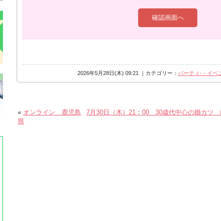
れた分のキャンセルは、代表者様へキャン
す。
お申込完了後の申込内容の変更(開催日時や
せん。
1-1.お客様都合のキャンセルについて
申込日時の間違いでの取消希望や、他の予
2026年5月28日(木) 09:21 ｜カテゴリー：
パーティ-・イベ
ル、
「申込受付メール」が届かなかった(=お客
の取消希望。
割引価格で申込をされ、受付金額の割引適
«
オンライン 鹿児島
7月30日（木）21：00 30歳代中心の婚カツ
に切り替わります。
県
1-2.必要なキャンセル料
◎参加費のお振込みが完了している場合お
ャンセル料となりご返金できませんが、そ
ません。
他プランへの振替えなどもお受けしており
◎参加費のお支払いが完了していない場合
あれば、欠席連絡手続きを完了した後、受
限内にお支払い下さい。最安値の欠席事務
お支払いされず支払期限を過ぎてしまいま
料1,000円が加算されます。