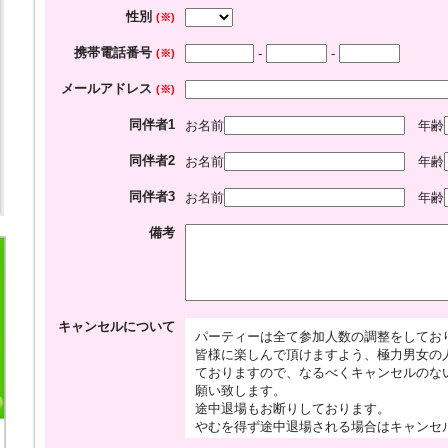
性別
(※)
携帯電話番号
-
-
(※)
メールアドレス
(※)
同伴者1
お名前
年齢
同伴者2
お名前
年齢
同伴者3
お名前
年齢
備考
キャンセルについて
パーティーは全て参加人数の調整をしてお
皆様に楽しんで頂けますよう、極力男女の
ておりますので、なるべくキャンセルのな
願い致します。
途中退場もお断りしております。
やむを得ず途中退場される場合はキャンセ
（2,000円）をお支払い頂きますのでご