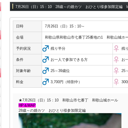
7月26日（日）15：10 28歳～の婚カツ おひとり様参加限定編 
日時
7月26日（日）15：10～
会場
和歌山県和歌山市七番丁25番地の1 和歌山城ホ
予約状況
残り半分
残
条件
お一人で参加できる方
お
対象年齢
25～39歳位
25
料金
3,700円（特割中）
30
★7月26日（日）15：10 和歌山市七番丁 和歌山城ホール
HP＆MAP
28歳～の婚カツ おひとり様参加限定編