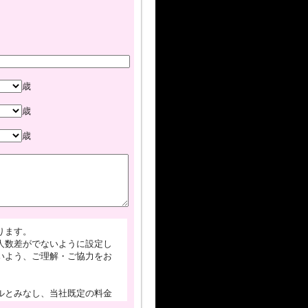
歳
歳
歳
ります。
人数差がでないように設定し
いよう、ご理解・ご協力をお
ルとみなし、当社既定の料金
注意下さい。グループでご予約さ