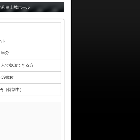
In和歌山城ホール
ール
り半分
一人で参加できる方
～39歳位
0円（特割中）