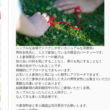
シンプルな会場でトークしやすいカジュアルな雰囲気♪
男性女性共に、１人で参加している方限定のパーティーです。
１人参加限定パーティーの魅力は
知り合いの目を気にすることなく、周りを気にすることなく
本来の自分でいられることです。
積極的にアプローチもできちゃいます。
お互い１人参加だと気になった相手にアプローチできます。
お１人でご参加される自立した大人の男性女性にお集まりいただ
素敵な出逢いがきっとあります。
結婚適齢期の真剣婚活中の方にご参加いただく企画。
カップルになったらとんとん拍子に…♪
なんて方も多い人気企画です。
※参加料金と本人確認は当日受付でお願いします。
パーティの流れ 。