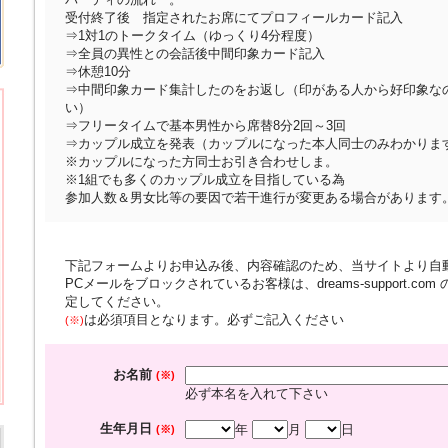
受付終了後 指定されたお席にてプロフィールカード記入
⇒1対1のトークタイム（ゆっくり4分程度）
⇒全員の異性との会話後中間印象カード記入
⇒休憩10分
⇒中間印象カード集計したのをお返し（印がある人から好印象な
い）
⇒フリータイムで基本男性から席替8分2回～3回
⇒カップル成立を発表（カップルになった本人同士のみわかりま
※カップルになった方同士お引き合わせしま。
※1組でも多くのカップル成立を目指している為
参加人数＆男女比等の要因で若干進行が変更ある場合があります
下記フォームよりお申込み後、内容確認のため、当サイトより自
PCメールをブロックされているお客様は、dreams-support.c
定してください。
は必須項目となります。必ずご記入ください
(※)
お名前
(※)
必ず本名を入れて下さい
生年月日
年
月
日
(※)