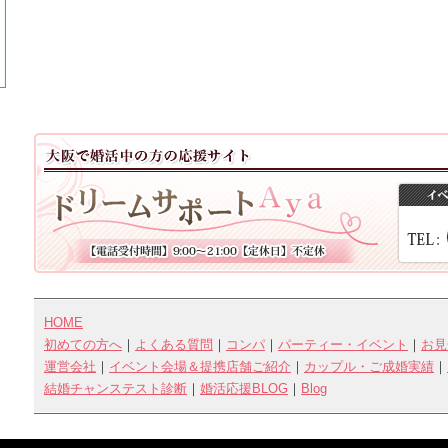
◎キャンセルの取消について欠席連絡手続
よるお席の復活はできず、再度ご参加希望
せていただきます。
すでに料金をお支払い済みであっても、い
ですので、必ずしも再度お席の確保ができ
下さい。
1-3.弊社判断にてイベントを中止した場合
返金or他の日程への振替にてご対応致しま
返金の場合、参加費の金額のみ返金します
担致しかねます（振込手数料など）。
HOME
初めての方へ
｜
よくある質問
｜
コンパ
｜
パーティー・イベント
｜
お見
運営会社
｜
イベント会場＆提携店舗ご紹介
｜
カップル・ご成婚実績
｜
結婚チャンステスト診断
｜
婚活応援BLOG
｜
Blog