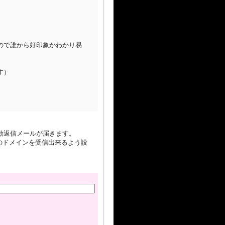
ので誰から好印象かわかり易
す）
。
動返信メールが届きます。
om のドメインを受信出来るよう設