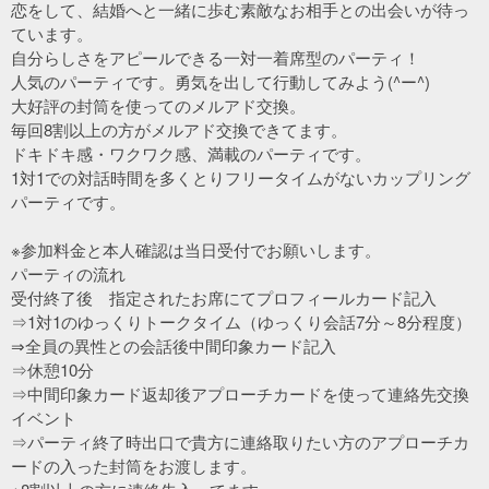
恋をして、結婚へと一緒に歩む素敵なお相手との出会いが待っ
ています。
自分らしさをアピールできる一対一着席型のパーティ！
人気のパーティです。勇気を出して行動してみよう(^ー^)
大好評の封筒を使ってのメルアド交換。
毎回8割以上の方がメルアド交換できてます。
ドキドキ感・ワクワク感、満載のパーティです。
1対1での対話時間を多くとりフリータイムがないカップリング
パーティです。
※参加料金と本人確認は当日受付でお願いします。
パーティの流れ
受付終了後 指定されたお席にてプロフィールカード記入
⇒1対1のゆっくりトークタイム（ゆっくり会話7分～8分程度）
⇒全員の異性との会話後中間印象カード記入
⇒休憩10分
⇒中間印象カード返却後アプローチカードを使って連絡先交換
イベント
⇒パーティ終了時出口で貴方に連絡取りたい方のアプローチカ
ードの入った封筒をお渡します。