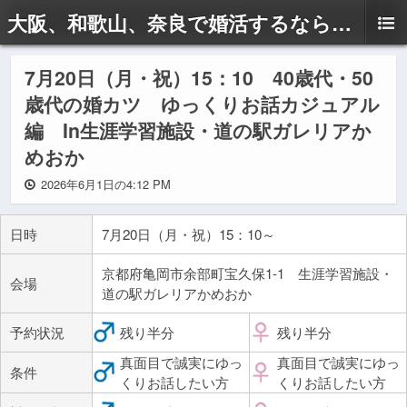
大阪、和歌山、奈良で婚活するならドリームサポートAyaへ
7月20日（月・祝）15：10 40歳代・50
歳代の婚カツ ゆっくりお話カジュアル
編 In生涯学習施設・道の駅ガレリアか
めおか
2026年6月1日の4:12 PM
日時
7月20日（月・祝）15：10～
京都府亀岡市余部町宝久保1-1 生涯学習施設・
会場
道の駅ガレリアかめおか
予約状況
残り半分
残り半分
真面目で誠実にゆっ
真面目で誠実にゆっ
条件
くりお話したい方
くりお話したい方