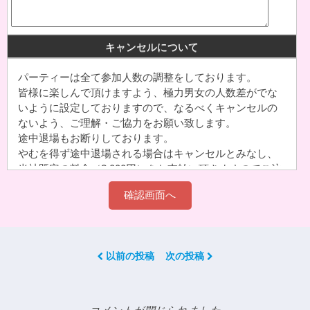
キャンセルについて
パーティーは全て参加人数の調整をしております。
皆様に楽しんで頂けますよう、極力男女の人数差がでな
いように設定しておりますので、なるべくキャンセルの
ないよう、ご理解・ご協力をお願い致します。
途中退場もお断りしております。
やむを得ず途中退場される場合はキャンセルとみなし、
当社既定の料金（2,000円）をお支払い頂きますのでご注
意下さい。グループでご予約された分のキャンセルは、
代表者様へキャンセル料をご請求させて頂きます。
お申込完了後の申込内容の変更(開催日時や会場変更)は一
切お受けできません。
以前の投稿
次の投稿
1-1.お客様都合のキャンセルについて
申込日時の間違いでの取消希望や、他の予定が入ったな
どでのキャンセル、
コメントが閉じられました