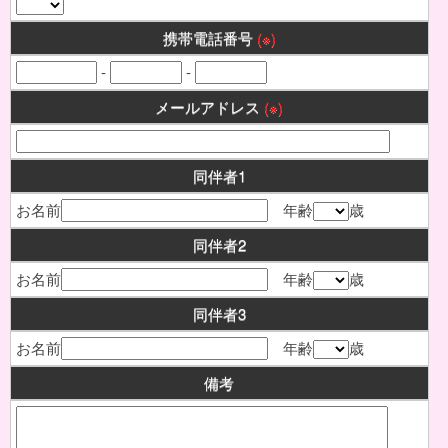
携帯電話番号
(※)
-
-
メールアドレス
(※)
同伴者1
お名前
年齢
歳
同伴者2
お名前
年齢
歳
同伴者3
お名前
年齢
歳
備考