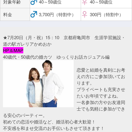
対象年齢
40～59歳位
40～59歳位
料金
3,700円（特割中）
300円（特割中）
★7月20日（月・祝）15：10 京都府亀岡市 生涯学習施設・
道の駅ガレリアかめおか
HP＆MAP
40歳代・50歳代の婚カツ ゆっくりお話カジュアル編
恋愛と結婚を真剣にお考
えの方にご参加頂いてお
ります。
プライベートも充実させ
たいお年頃ですよね。
一名参加の方やお友達同
士でも気軽に参加ができ
る安心のパーティー。
初めての恋活や婚活など、婚活初心者大歓迎！
不安感を和ませ交流のお手伝いもさせて頂きます！